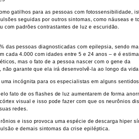
omo gatilhos para as pessoas com fotossensibilidade, is
ulsões seguidas por outros sintomas, como náuseas e to
ou com padrões contrastantes de luz e escuridão.
3% das pessoas diagnosticadas com epilepsia, sendo ma
 cada 4.000 com idades entre 5 e 24 anos – e é estim
éticos, mas o fato de a pessoa nascer com o gene da
, não garante que ela irá desenvolvê-la ao longo da vida
é uma incógnita para os especialistas em alguns sentidos
pelo fato de os flashes de luz aumentarem de forma anor
 córtex visual e isso pode fazer com que os neurônios d
 suas redes.
rônios e isso provoca uma espécie de descarga hiper s
são e demais sintomas da crise epiléptica.