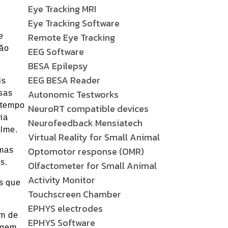
Eye Tracking MRI
Eye Tracking Software
Remote Eye Tracking
e
pão
EEG Software
BESA Epilepsy
EEG BESA Reader
is
Autonomic Testworks
sas
 tempo
NeuroRT compatible devices
ia
Neurofeedback Mensiatech
ilme.
Virtual Reality for Small Animal
Optomotor response (OMR)
 mas
s.
Olfactometer for Small Animal
Activity Monitor
s que
Touchscreen Chamber
EPHYS electrodes
im de
EPHYS Software
agem