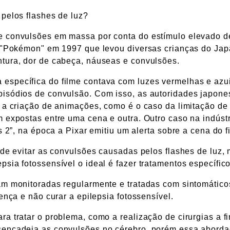
 pelos flashes de luz?
e convulsões em massa por conta do estímulo elevado d
o "Pokémon" em 1997 que levou diversas crianças do Ja
tura, dor de cabeça, náuseas e convulsões.
específica do filme contava com luzes vermelhas e azu
pisódios de convulsão. Com isso, as autoridades japone
a a criação de animações, como é o caso da limitação de
 expostas entre uma cena e outra. Outro caso na indústr
s 2”, na época a Pixar emitiu um alerta sobre a cena do f
 de evitar as convulsões causadas pelos flashes de luz,
sia fotossensível o ideal é fazer tratamentos específico
am monitoradas regularmente e tratadas com sintomático
ença e não curar a epilepsia fotossensível.
a tratar o problema, como a realização de cirurgias a f
esencadeia as convulsões no cérebro, porém essa abord