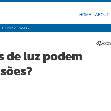
HOME
ABOUT
uzir convulsões?
3305
s de luz podem
lsões?