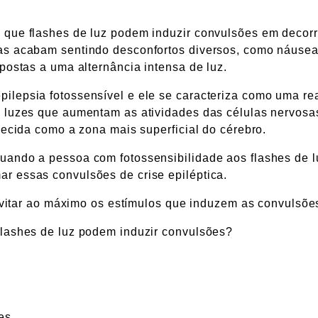
 que flashes de luz podem induzir convulsões em decor
as acabam sentindo desconfortos diversos, como náusea
postas a uma alternância intensa de luz.
ilepsia fotossensível e ele se caracteriza como uma re
e luzes que aumentam as atividades das células nervosa
hecida como a zona mais superficial do cérebro.
uando a pessoa com fotossensibilidade aos flashes de l
r essas convulsões de crise epiléptica.
 evitar ao máximo os estímulos que induzem as convulsõe
flashes de luz podem induzir convulsões?
es