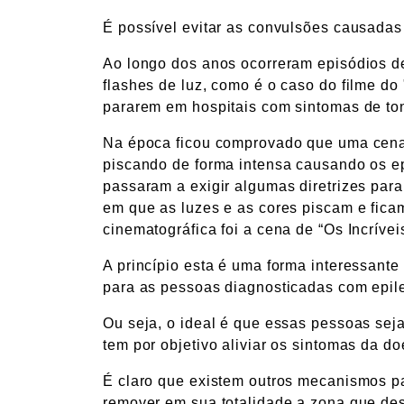
É possível evitar as convulsões causadas
Ao longo dos anos ocorreram episódios d
flashes de luz, como é o caso do filme d
pararem em hospitais com sintomas de ton
Na época ficou comprovado que uma cena 
piscando de forma intensa causando os e
passaram a exigir algumas diretrizes par
em que as luzes e as cores piscam e ficam
cinematográfica foi a cena de “Os Incrívei
A princípio esta é uma forma interessante
para as pessoas diagnosticadas com epilep
Ou seja, o ideal é que essas pessoas sej
tem por objetivo aliviar os sintomas da do
É claro que existem outros mecanismos par
remover em sua totalidade a zona que d