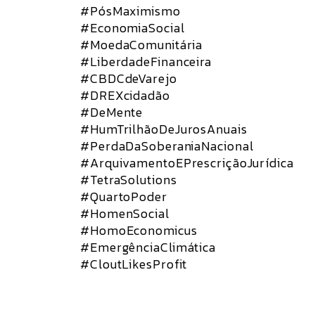
#PósMaximismo
#EconomiaSocial
#MoedaComunitária
#LiberdadeFinanceira
#CBDCdeVarejo
#DREXcidadão
#DeMente
#HumTrilhãoDeJurosAnuais
#PerdaDaSoberaniaNacional
#ArquivamentoEPrescriçãoJurídica
#TetraSolutions
#QuartoPoder
#HomenSocial
#HomoEconomicus
#EmergênciaClimática
#CloutLikesProfit