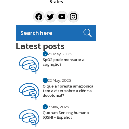
States
Latest posts
29 May, 2025
SpO2 pode mensurar a
cognição?
22 May, 2025
O que a floresta amazônica
tem a dizer sobre a ciência
decolonial?
7 May, 2025
Quorum Sensing humano
(QSH) - Español