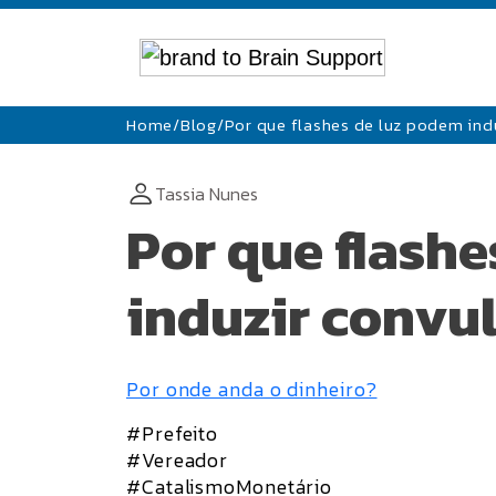
Home
/
Blog
/
Por que flashes de luz podem ind
Tassia Nunes
Por que flashe
induzir convu
Por onde anda o dinheiro?
#Prefeito
#Vereador
#CatalismoMonetário