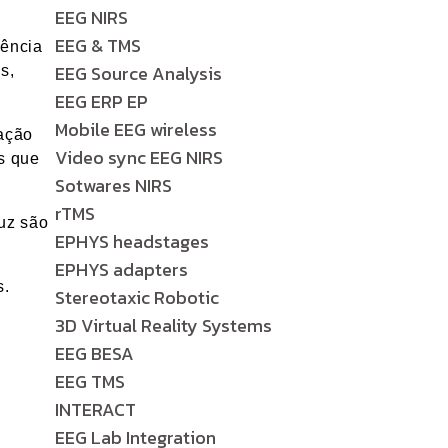
EEG NIRS
EEG & TMS
rência
EEG Source Analysis
s,
EEG ERP EP
Mobile EEG wireless
ação
Video sync EEG NIRS
s que
Sotwares NIRS
rTMS
uz são
EPHYS headstages
EPHYS adapters
s.
Stereotaxic Robotic
3D Virtual Reality Systems
EEG BESA
EEG TMS
INTERACT
EEG Lab Integration