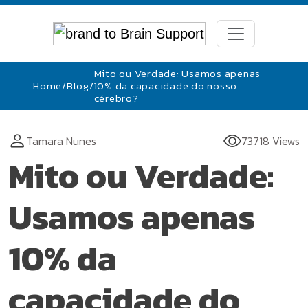
Mito ou Verdade: Usamos apenas
Home
/
Blog
/
10% da capacidade do nosso
cérebro?
Tamara Nunes
73718 Views
Mito ou Verdade:
Usamos apenas
10% da
capacidade do