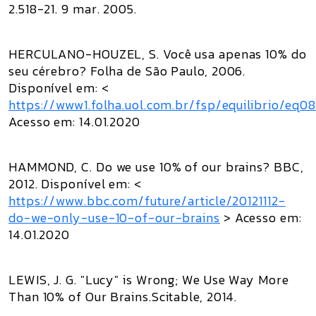
2.518-21. 9 mar. 2005.
HERCULANO-HOUZEL, S. Você usa apenas 10% do
seu cérebro?
Folha de São Paulo
, 2006.
Disponível em: <
https://www1.folha.uol.com.br/fsp/equilibrio/eq
Acesso em: 14.01.2020
HAMMOND, C. Do we use 10% of our brains? BBC,
2012. Disponível em: <
https://www.bbc.com/future/article/20121112-
do-we-only-use-10-of-our-brains
> Acesso em:
14.01.2020
LEWIS, J. G.
"Lucy" is Wrong; We Use Way More
Than 10% of Our Brains.
Scitable, 2014.