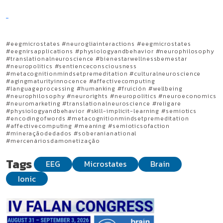
#eegmicrostates #neurogliainteractions #eegmicrostates
#eegnirsapplications #physiologyandbehavior #neurophilosophy
#translationalneuroscience #bienestarwellnessbemestar
#neuropolitics #sentienceconsciousness
#metacognitionmindsetpremeditation #culturalneuroscience
#agingmaturityinnocence #affectivecomputing
#languageprocessing #humanking #fruición #wellbeing
#neurophilosophy #neurorights #neuropolitics #neuroeconomics
#neuromarketing #translationalneuroscience #religare
#physiologyandbehavior #skill-implicit-learning #semiotics
#encodingofwords #metacognitionmindsetpremeditation
#affectivecomputing #meaning #semioticsofaction
#mineraçãodedados #soberanianational
#mercenáriosdamonetização
Tags
EEG
Microstates
Brain
Ionic