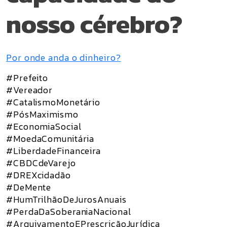
nosso cérebro?
Por onde anda o dinheiro?
#Prefeito
#Vereador
#CatalismoMonetário
#PósMaximismo
#EconomiaSocial
#MoedaComunitária
#LiberdadeFinanceira
#CBDCdeVarejo
#DREXcidadão
#DeMente
#HumTrilhãoDeJurosAnuais
#PerdaDaSoberaniaNacional
#ArquivamentoEPrescriçãoJurídica