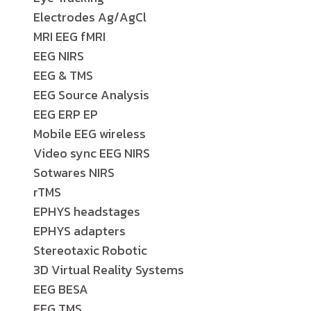
Electrodes Ag/AgCl
MRI EEG fMRI
EEG NIRS
EEG & TMS
EEG Source Analysis
EEG ERP EP
Mobile EEG wireless
Video sync EEG NIRS
Sotwares NIRS
rTMS
EPHYS headstages
EPHYS adapters
Stereotaxic Robotic
3D Virtual Reality Systems
EEG BESA
EEG TMS