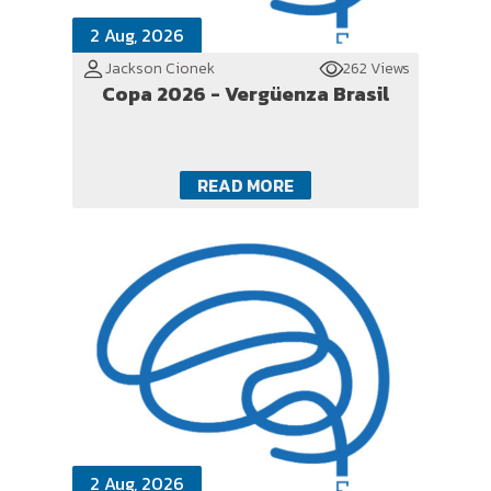
2 Aug, 2026
Jackson Cionek
262 Views
Copa 2026 - Vergüenza Brasil
READ MORE
2 Aug, 2026