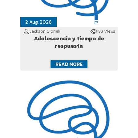
2 Aug, 2026
Jackson Cionek
193 Views
Adolescencia y tiempo de
respuesta
READ MORE