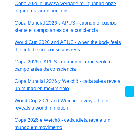
Copa 2026 e Jiwasa Verdadeiro - quando onze
jogadores viram um time
Copa Mundial 2026 y APUS - cuando el cuerpo
siente el campo antes de la conciencia
World Cup 2026 and APUS - when the body feels
the field before consciousness
Copa 2026 e APUS - quando o corpo sente o
campo antes da consciência
Copa Mundial 2026 y Weichö - cada atleta revela
un mundo en movimiento
World Cup 2026 and Weichö - every athlete
reveals a world in motion
Copa 2026 e Weichö - cada atleta revela um
mundo em movimento