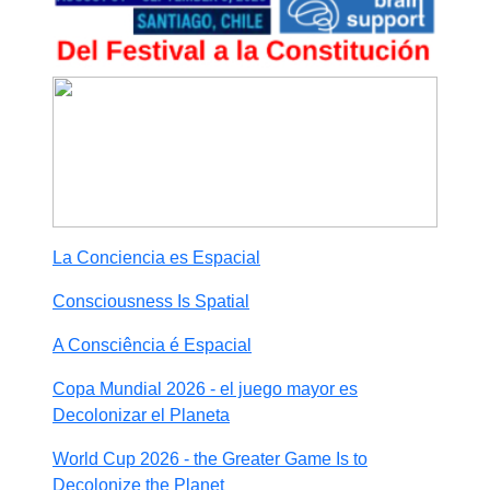
La Conciencia es Espacial
Consciousness Is Spatial
A Consciência é Espacial
Copa Mundial 2026 - el juego mayor es
Decolonizar el Planeta
World Cup 2026 - the Greater Game Is to
Decolonize the Planet