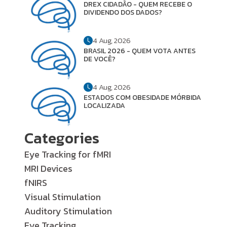
DREX CIDADÃO - QUEM RECEBE O
DIVIDENDO DOS DADOS?
4 Aug, 2026
BRASIL 2026 - QUEM VOTA ANTES
DE VOCÊ?
4 Aug, 2026
ESTADOS COM OBESIDADE MÓRBIDA
LOCALIZADA
Categories
Eye Tracking for fMRI
MRI Devices
fNIRS
Visual Stimulation
Auditory Stimulation
Eye Tracking