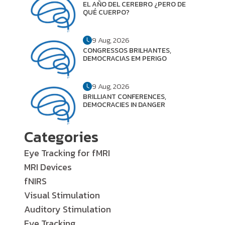
EL AÑO DEL CEREBRO ¿PERO DE
QUÉ CUERPO?
9 Aug, 2026
CONGRESSOS BRILHANTES,
DEMOCRACIAS EM PERIGO
9 Aug, 2026
BRILLIANT CONFERENCES,
DEMOCRACIES IN DANGER
Categories
Eye Tracking for fMRI
MRI Devices
fNIRS
Visual Stimulation
Auditory Stimulation
Eye Tracking