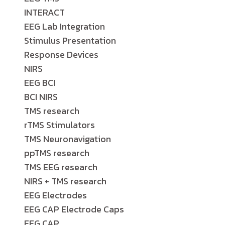
INTERACT
EEG Lab Integration
Stimulus Presentation
Response Devices
NIRS
EEG BCI
BCI NIRS
TMS research
rTMS Stimulators
TMS Neuronavigation
ppTMS research
TMS EEG research
NIRS + TMS research
EEG Electrodes
EEG CAP Electrode Caps
EEG CAP