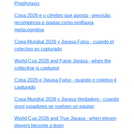
Prophylaxis
Copa 2026 e o cérebro que aposta - previsão,
recompensa e piadas como profilaxia
metacognitiva
Copa Mundial 2026 y Jiwasa Falso - cuando el
colectivo es capturado
World Cup 2026 and False Jiwasa - when the
collective is captured
Copa 2026 e Jiwasa Falso - quando o coletivo é
capturado
Copa Mundial 2026 y Jiwasa Verdadero - cuando
once jugadores se vuelven un equipo
World Cup 2026 and True Jiwasa - when eleven
players become a team