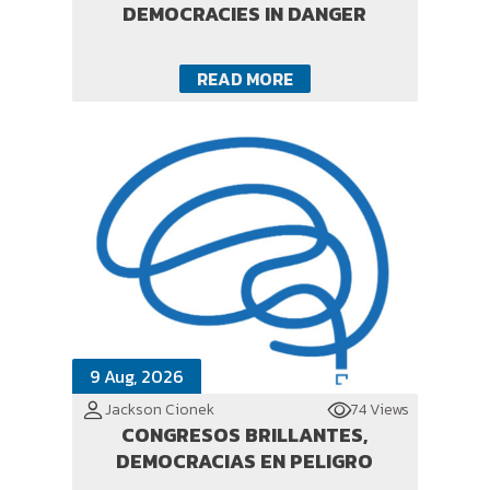
DEMOCRACIES IN DANGER
READ MORE
9 Aug, 2026
Jackson Cionek
74 Views
CONGRESOS BRILLANTES,
DEMOCRACIAS EN PELIGRO