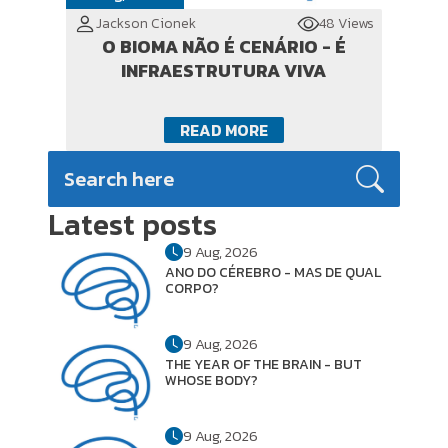
Jackson Cionek
48 Views
O BIOMA NÃO É CENÁRIO - É
INFRAESTRUTURA VIVA
READ MORE
Latest posts
9 Aug, 2026
ANO DO CÉREBRO - MAS DE QUAL
CORPO?
9 Aug, 2026
THE YEAR OF THE BRAIN - BUT
WHOSE BODY?
9 Aug, 2026