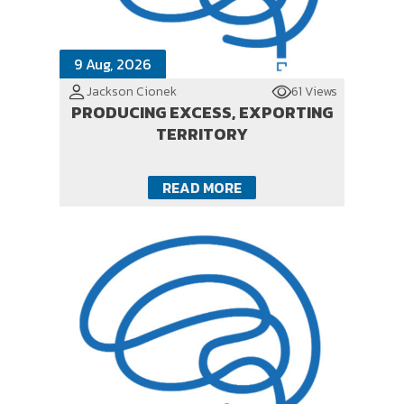
9 Aug, 2026
Jackson Cionek
61 Views
PRODUCING EXCESS, EXPORTING
TERRITORY
READ MORE