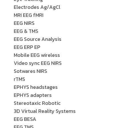
Electrodes Ag/AgCl
MRI EEG fMRI
EEG NIRS
EEG & TMS
EEG Source Analysis
EEG ERP EP
Mobile EEG wireless
Video sync EEG NIRS
Sotwares NIRS
rTMS
EPHYS headstages
EPHYS adapters
Stereotaxic Robotic
3D Virtual Reality Systems
EEG BESA
EEG TMS