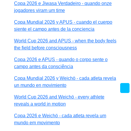
Copa 2026 e Jiwasa Verdadeiro - quando onze
jogadores viram um time
Copa Mundial 2026 y APUS - cuando el cuerpo
siente el campo antes de la conciencia
World Cup 2026 and APUS - when the body feels
the field before consciousness
Copa 2026 e APUS - quando o corpo sente o
campo antes da consciência
Copa Mundial 2026 y Weichö - cada atleta revela
un mundo en movimiento
World Cup 2026 and Weichö - every athlete
reveals a world in motion
Copa 2026 e Weichö - cada atleta revela um
mundo em movimento