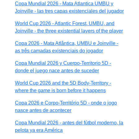
Copa Mundial 2026 - Mata Atlantica UMBU y
Joinville - las tres capas existenciales del jugador
World Cup 2026 - Atlantic Forest, UMBU, and
Joinville - the three existential layers of the player
Copa 2026 - Mata Atlântica, UMBU e Joinville -
as três camadas existenciais do jogador
Copa Mundial 2026 y Cuerpo-Territorio 5D -
donde el juego nace antes de suceder
World Cup 2026 and the 5D Body-Territory -
where the game is born before it happens
Copa 2026 e Corpo-Território 5D - onde o jogo
nasce antes de acontecer
Copa Mundial 2026 - antes del fútbol moderno, la
pelota ya era América