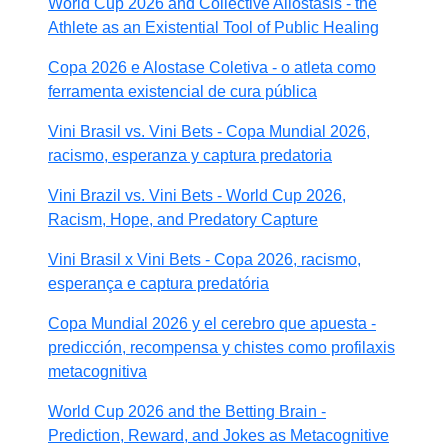
World Cup 2026 and Collective Allostasis - the
Athlete as an Existential Tool of Public Healing
Copa 2026 e Alostase Coletiva - o atleta como
ferramenta existencial de cura pública
Vini Brasil vs. Vini Bets - Copa Mundial 2026,
racismo, esperanza y captura predatoria
Vini Brazil vs. Vini Bets - World Cup 2026,
Racism, Hope, and Predatory Capture
Vini Brasil x Vini Bets - Copa 2026, racismo,
esperança e captura predatória
Copa Mundial 2026 y el cerebro que apuesta -
predicción, recompensa y chistes como profilaxis
metacognitiva
World Cup 2026 and the Betting Brain -
Prediction, Reward, and Jokes as Metacognitive