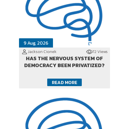
9 Aug, 2026
Jackson Cionek
72 Views
HAS THE NERVOUS SYSTEM OF
DEMOCRACY BEEN PRIVATIZED?
READ MORE