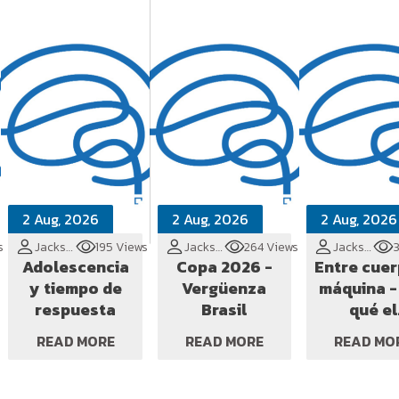
2 Aug, 2026
2 Aug, 2026
2 Aug, 2026
s
Jackson Cionek
195 Views
Jackson Cionek
264 Views
Jackson Cionek
Adolescencia
Copa 2026 -
Entre cuer
y tiempo de
Vergüenza
máquina - po
respuesta
Brasil
qué el
concierto
READ MORE
READ MORE
READ MO
vivo toda
crea un Ji
que el