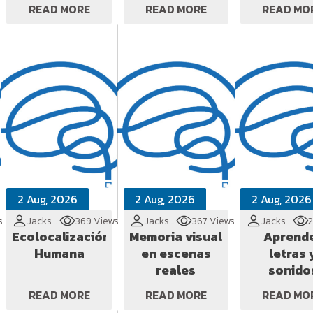
DIVIDENDO
VOCÊ?
LOCALIZ
READ MORE
READ MORE
READ MO
DOS DADOS?
2 Aug, 2026
2 Aug, 2026
2 Aug, 2026
s
Jackson Cionek
369 Views
Jackson Cionek
367 Views
Jackson Cionek
Ecolocalización
Memoria visual
Aprend
Humana
en escenas
letras 
reales
sonido
READ MORE
READ MORE
READ MO