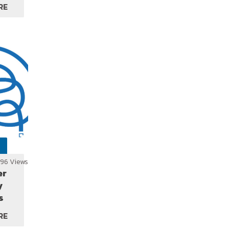
ADA
RE
296 Views
er
y
s
RE