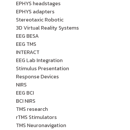
EPHYS headstages
EPHYS adapters
Stereotaxic Robotic
3D Virtual Reality Systems
EEG BESA
EEG TMS
INTERACT
EEG Lab Integration
Stimulus Presentation
Response Devices
NIRS
EEG BCI
BCI NIRS
TMS research
rTMS Stimulators
TMS Neuronavigation