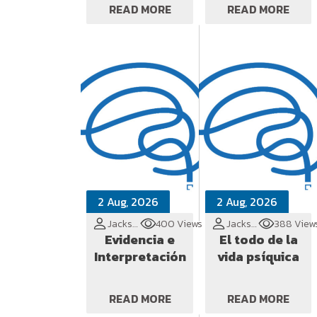
READ MORE
READ MORE
2 Aug, 2026
2 Aug, 2026
Jackson Cionek
400 Views
Jackson Cionek
388 View
Evidencia e
El todo de la
Interpretación
vida psíquica
READ MORE
READ MORE