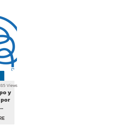
385 Views
po y
r
 en
RE
vía
wasa