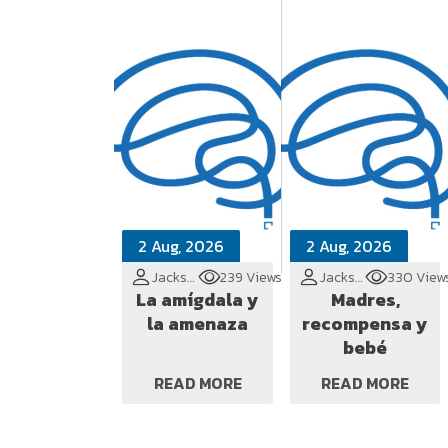
2 Aug, 2026
2 Aug, 2026
Jackson Cionek
239 Views
Jackson Cionek
330 View
La amígdala y
Madres,
la amenaza
recompensa y
bebé
READ MORE
READ MORE