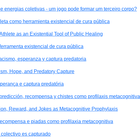
e energias coletivas - um jogo pode formar um terceiro corpo?
tleta como herramienta existencial de cura pública
Athlete as an Existential Tool of Public Healing
ferramenta existencial de cura pública
racismo, esperanza y captura predatoria
cism, Hope, and Predatory Capture
sperança e captura predatória
predicción, recompensa y chistes como profilaxis metacognitiva
tion, Reward, and Jokes as Metacognitive Prophylaxis
recompensa e piadas como profilaxia metacognitiva
colectivo es capturado