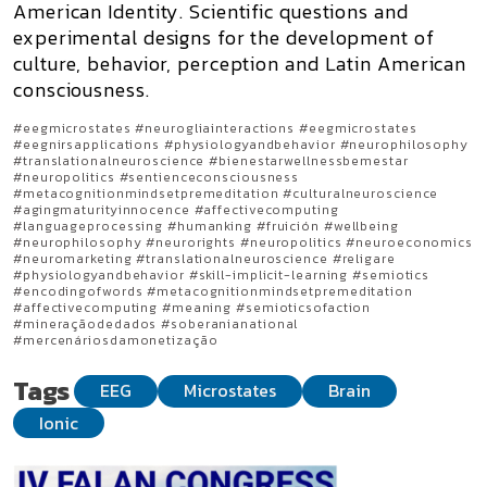
American Identity. Scientific questions and
experimental designs for the development of
culture, behavior, perception and Latin American
consciousness.
#eegmicrostates #neurogliainteractions #eegmicrostates
#eegnirsapplications #physiologyandbehavior #neurophilosophy
#translationalneuroscience #bienestarwellnessbemestar
#neuropolitics #sentienceconsciousness
#metacognitionmindsetpremeditation #culturalneuroscience
#agingmaturityinnocence #affectivecomputing
#languageprocessing #humanking #fruición #wellbeing
#neurophilosophy #neurorights #neuropolitics #neuroeconomics
#neuromarketing #translationalneuroscience #religare
#physiologyandbehavior #skill-implicit-learning #semiotics
#encodingofwords #metacognitionmindsetpremeditation
#affectivecomputing #meaning #semioticsofaction
#mineraçãodedados #soberanianational
#mercenáriosdamonetização
Tags
EEG
Microstates
Brain
Ionic