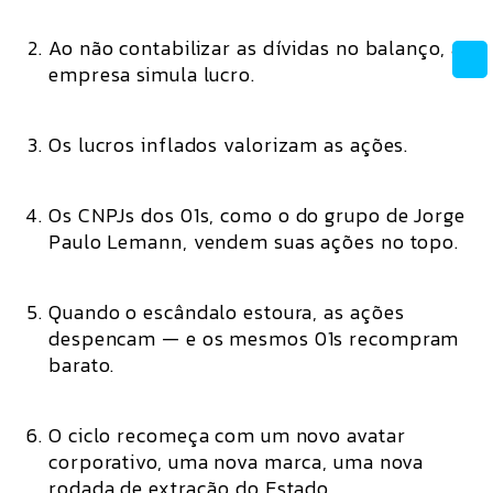
Ao não contabilizar as dívidas no balanço, a
empresa
simula lucro
.
Os lucros inflados
valorizam as ações
.
Os
CNPJs dos 01s
, como o do grupo de
Jorge
Paulo Lemann
,
vendem suas ações no topo
.
Quando o escândalo estoura,
as ações
despencam
— e
os mesmos 01s recompram
barato.
O ciclo recomeça com um novo avatar
corporativo, uma nova marca, uma nova
rodada de extração do Estado.