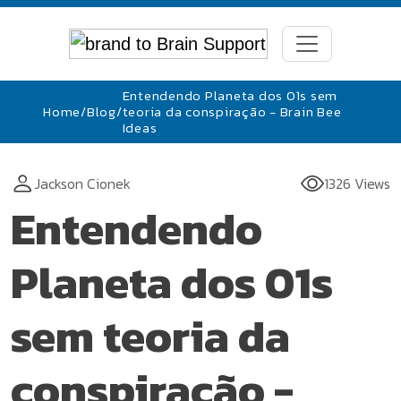
Entendendo Planeta dos 01s sem
Home
/
Blog
/
teoria da conspiração - Brain Bee
Ideas
Jackson Cionek
1326 Views
Entendendo
Planeta dos 01s
sem teoria da
conspiração -