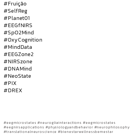
#Fruição
#SelfReg
#Planet01
#EEGfNIRS
#SpO2Mind
#OxyCognition
#MindData
#EEGZone2
#NIRSzone
#DNAMind
#NeoState
#PIX
#DREX
#eegmicrostates #neurogliainteractions #eegmicrostates
#eegnirsapplications #physiologyandbehavior #neurophilosophy
#translationalneuroscience #bienestarwellnessbemestar