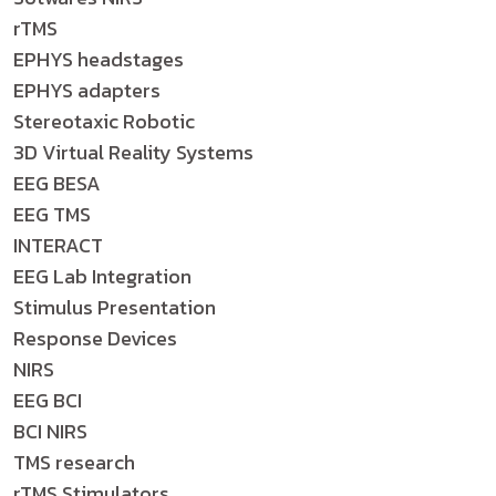
rTMS
EPHYS headstages
EPHYS adapters
Stereotaxic Robotic
3D Virtual Reality Systems
EEG BESA
EEG TMS
INTERACT
EEG Lab Integration
Stimulus Presentation
Response Devices
NIRS
EEG BCI
BCI NIRS
TMS research
rTMS Stimulators