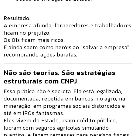
Resultado:
A empresa afunda, fornecedores e trabalhadores
ficam no prejuízo.
Os 01s ficam mais ricos.
E ainda saem como heróis ao "salvar a empresa",
recomprando ações baratas.
Não são teorias. São estratégias
estruturais com CNPJ
Essa prática
não é secreta
. Ela está
legalizada
,
documentada, repetida em bancos, no agro, na
mineração, em programas sociais distorcidos e
até em IPOs fantasmas.
Eles vivem do Estado, usam crédito público,
lucram com seguros agrícolas simulando
plantios
, e
fazem remessas para paraísos fiscais
,