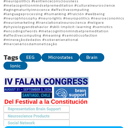
#neuropolitics #sentienceconsciousness
#metacognitionmindsetpremeditation #culturalneuroscience
#agingmaturityinnocence #affectivecomputing
#languageprocessing #humanking #fruición #wellbeing
#neurophilosophy #neurorights #neuropolitics #neuroeconomics
#neuromarketing #translationalneuroscience #religare
#physiologyandbehavior #skill-implicit-learning #semiotics
#encodingofwords #metacognitionmindsetpremeditation
#affectivecomputing #meaning #semioticsofaction
#mineraçãodedados #soberanianational
#mercenáriosdamonetização
Tags
EEG
Microstates
Brain
Ionic