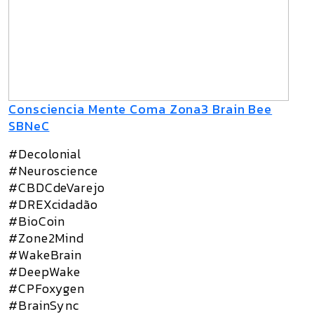
Consciencia Mente Coma Zona3 Brain Bee
SBNeC
#Decolonial
#Neuroscience
#CBDCdeVarejo
#DREXcidadão
#BioCoin
#Zone2Mind
#WakeBrain
#DeepWake
#CPFoxygen
#BrainSync