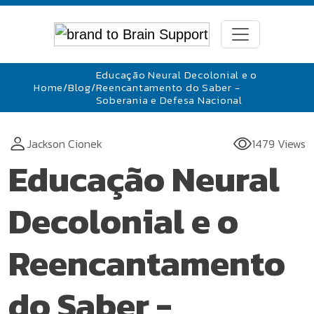
Educação Neural Decolonial e o
Home
/
Blog
/
Reencantamento do Saber -
Soberania e Defesa Nacional
Jackson Cionek
1479 Views
Educação Neural
Decolonial e o
Reencantamento
do Saber -