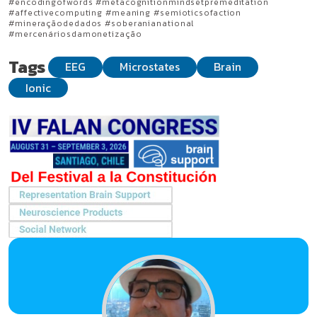
#encodingofwords #metacognitionmindsetpremeditation
#affectivecomputing #meaning #semioticsofaction
#mineraçãodedados #soberanianational
#mercenáriosdamonetização
Tags
EEG
Microstates
Brain
Ionic