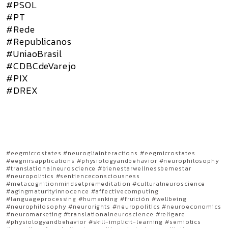
#PSOL
#PT
#Rede
#Republicanos
#UniaoBrasil
#CDBCdeVarejo
#PIX
#DREX
#eegmicrostates #neurogliainteractions #eegmicrostates
#eegnirsapplications #physiologyandbehavior #neurophilosophy
#translationalneuroscience #bienestarwellnessbemestar
#neuropolitics #sentienceconsciousness
#metacognitionmindsetpremeditation #culturalneuroscience
#agingmaturityinnocence #affectivecomputing
#languageprocessing #humanking #fruición #wellbeing
#neurophilosophy #neurorights #neuropolitics #neuroeconomics
#neuromarketing #translationalneuroscience #religare
#physiologyandbehavior #skill-implicit-learning #semiotics