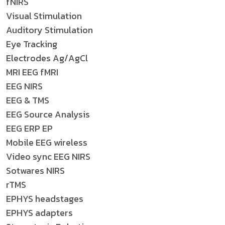
fNIRS
Visual Stimulation
Auditory Stimulation
Eye Tracking
Electrodes Ag/AgCl
MRI EEG fMRI
EEG NIRS
EEG & TMS
EEG Source Analysis
EEG ERP EP
Mobile EEG wireless
Video sync EEG NIRS
Sotwares NIRS
rTMS
EPHYS headstages
EPHYS adapters