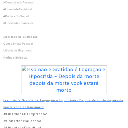
#ConscienciaPessoal
#LiberdadeEspiritual
#PoliticaBioSocial
#LiberdadeFinanceira
Liberdade de Expressão
Consciência Pessoal
Liberdade Espiritual
Política BioSocial
Isso não é Gratidão é Logração e Hipocrisia - Depois da morte depois da
morte você estará morto
#LiberdadeDeExpressao
#ConscienciaPessoal
#LiberdadeEspiritual