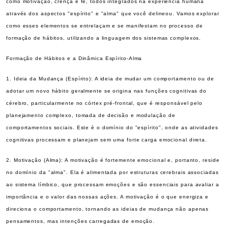
como motivação, crença e fé, todos integrados na experiência humana
através dos aspectos "espírito" e "alma" que você delineou. Vamos explorar
como esses elementos se entrelaçam e se manifestam no processo de
formação de hábitos, utilizando a linguagem dos sistemas complexos.
Formação de Hábitos e a Dinâmica Espírito-Alma
1. Ideia da Mudança (Espírito): A ideia de mudar um comportamento ou de
adotar um novo hábito geralmente se origina nas funções cognitivas do
cérebro, particularmente no córtex pré-frontal, que é responsável pelo
planejamento complexo, tomada de decisão e modulação de
comportamentos sociais. Este é o domínio do "espírito", onde as atividades
cognitivas processam e planejam sem uma forte carga emocional direta.
2. Motivação (Alma): A motivação é fortemente emocional e, portanto, reside
no domínio da "alma". Ela é alimentada por estruturas cerebrais associadas
ao sistema límbico, que processam emoções e são essenciais para avaliar a
importância e o valor das nossas ações. A motivação é o que energiza e
direciona o comportamento, tornando as ideias de mudança não apenas
pensamentos, mas intenções carregadas de emoção.