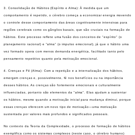
3. Consolidação de Hábitos (Espírito e Alma): À medida que um
comportamento é repetido, o cérebro começa a economizar energia movendo
o controle desse comportamento das áreas cognitivamente intensivas para
regiões cerebrais como os gânglios basais, que são cruciais na formação de
hábitos. Este processo reflete uma fusão dos conceitos de "espírito" (o
planejamento racional) e "alma" (o impulso emocional), já que o hábito uma
vez formado opera com menos demanda energética, facilitado tanto pelo
pensamento repetitivo quanto pela motivação emocional.
4. Crenças e Fé (Alma): Com a repetição e a internalização dos hábitos,
emergem crenças e, possivelmente, fé nos benefícios ou na importância
desses hábitos. As crenças são fortemente emocionais e culturalmente
influenciadas, portanto são elementos da "alma". Elas ajudam a sustentar
os hábitos, mesmo quando a motivação inicial para mudança diminui, porque
essas crenças oferecem um novo tipo de motivação—uma motivação
sustentada por valores mais profundos e significados pessoais.
No contexto da Teoria da Complexidade, o processo de formação de hábitos
exemplifica como os sistemas complexos (neste caso, o cérebro humano)