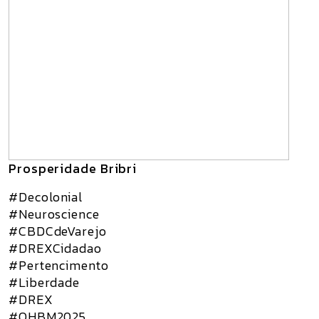
Prosperidade Bribri
#Decolonial
#Neuroscience
#CBDCdeVarejo
#DREXCidadao
#Pertencimento
#Liberdade
#DREX
#OHBM2025