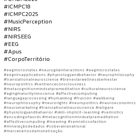
#ICMPC18
#ICMPC2025
#MusicPerception
#NIRS
#NIRSEEG
#EEG
#Apus
#CorpoTerritório
#eegmicrostates #neurogliainteractions #eegmicrostates
#eegnirsapplications #physiologyandbehavior #neurophilosophy
#translationalneuroscience #bienestarwellnessbemestar
#neuropolitics #sentienceconsciousness
#metacognitionmindsetpremeditation #culturalneuroscience
#agingmaturityinnocence #affectivecomputing
#languageprocessing #humanking #fruición #wellbeing
#neurophilosophy #neurorights #neuropolitics #neuroeconomics
#neuromarketing #translationalneuroscience #religare
#physiologyandbehavior #skill-implicit-learning #semiotics
#encodingofwords #metacognitionmindsetpremeditation
#affectivecomputing #meaning #semioticsofaction
#mineraçãodedados #soberanianational
#mercenáriosdamonetização