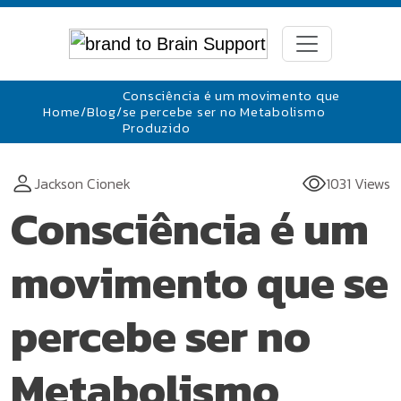
Consciência é um movimento que
Home
/
Blog
/
se percebe ser no Metabolismo
Produzido
Jackson Cionek
1031 Views
Consciência é um
movimento que se
percebe ser no
Metabolismo