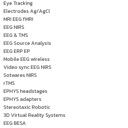
Eye Tracking
Electrodes Ag/AgCl
MRI EEG fMRI
EEG NIRS
EEG & TMS
EEG Source Analysis
EEG ERP EP
Mobile EEG wireless
Video sync EEG NIRS
Sotwares NIRS
rTMS
EPHYS headstages
EPHYS adapters
Stereotaxic Robotic
3D Virtual Reality Systems
EEG BESA