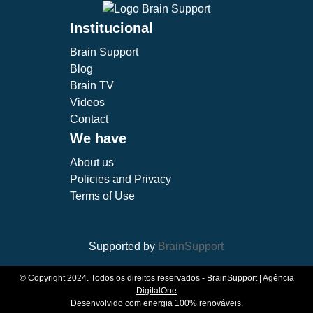
Institucional
Brain Support
Blog
Brain TV
Videos
Contact
We have
About us
Policies and Privacy
Terms of Use
Supported by
BrainSupport
© Copyright 2024. Todos os direitos reservados - BrainSupport | Agência
DigitalOne
Desenvolvido com energia 100% renováveis.