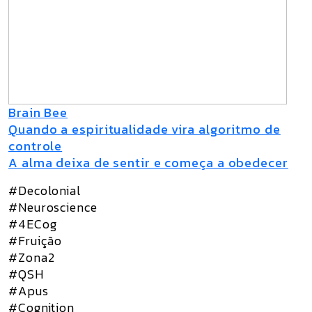
Brain Bee
Quando a espiritualidade vira algoritmo de
controle
A alma deixa de sentir e começa a obedecer
#Decolonial
#Neuroscience
#4ECog
#Fruição
#Zona2
#QSH
#Apus
#Cognition