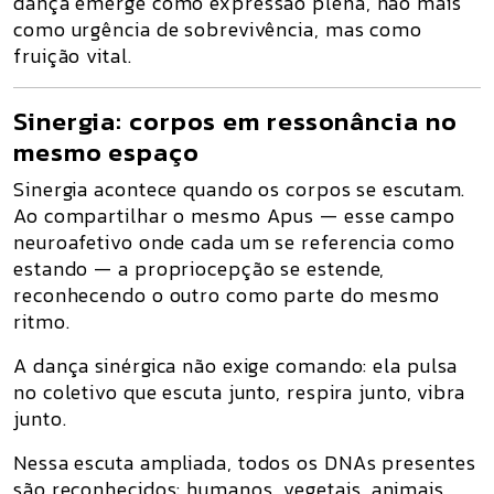
dança emerge como expressão plena,
não mais
como urgência de sobrevivência
, mas como
fruição vital.
Sinergia: corpos em ressonância no
mesmo espaço
Sinergia acontece quando os corpos se escutam.
Ao compartilhar o mesmo Apus — esse campo
neuroafetivo onde cada um se referencia como
estando —
a propriocepção se estende
,
reconhecendo o outro como parte do mesmo
ritmo.
A dança sinérgica não exige comando: ela pulsa
no coletivo que escuta junto, respira junto, vibra
junto.
Nessa escuta ampliada,
todos os DNAs presentes
são reconhecidos
: humanos, vegetais, animais,