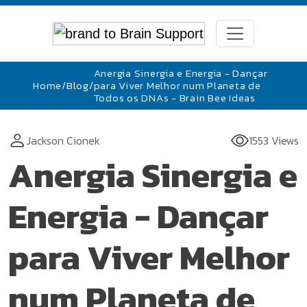
Anergia Sinergia e Energia - Dançar
Home
/
Blog
/
para Viver Melhor num Planeta de
Todos os DNAs - Brain Bee Ideas
Jackson Cionek
1553 Views
Anergia Sinergia e
Energia - Dançar
para Viver Melhor
num Planeta de