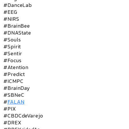
#DanceLab
#EEG
#NIRS
#BrainBee
#DNAState
#Souls
#Spirit
#Sentir
#Focus
#Atention
#Predict
#ICMPC
#BrainDay
#SBNeC
#
FALAN
#PIX
#CBDCdeVarejo
#DREX