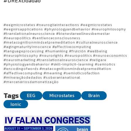
#DREXcidadão
#eegmicrostates #neurogliainteractions #eegmicrostates
#eegnirsapplications #physiologyandbehavior #neurophilosophy
#translationalneuroscience #bienestarwellnessbemestar
#neuropolitics #sentienceconsciousness
#metacognitionmindsetpremeditation #culturalneuroscience
#agingmaturityinnocence #affectivecomputing
#languageprocessing #humanking #fruición #wellbeing
#neurophilosophy #neurorights #neuropolitics #neuroeconomics
#neuromarketing #translationalneuroscience #religare
#physiologyandbehavior #skill-implicit-learning #semiotics
#encodingofwords #metacognitionmindsetpremeditation
#affectivecomputing #meaning #semioticsofaction
#mineraçãodedados #soberanianational
#mercenáriosdamonetização
Tags
EEG
Microstates
Brain
Ionic