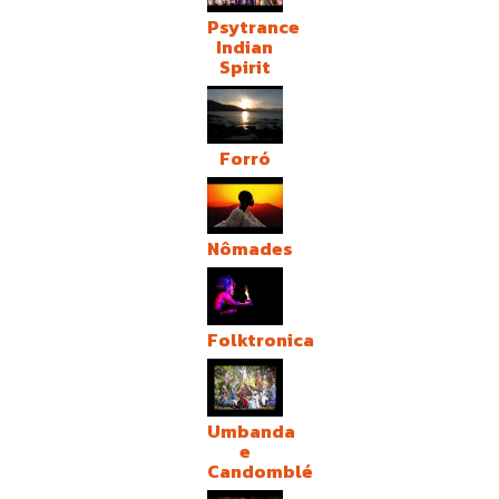
Psytrance
Indian
Spirit
Forró
Nômades
Folktronica
Umbanda
e
Candomblé