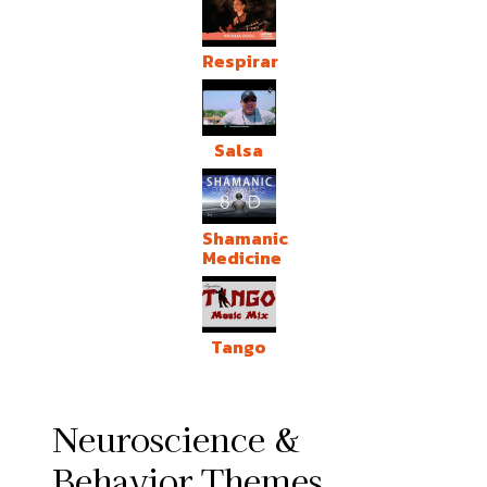
Respirar
Salsa
Shamanic
Medicine
Tango
Neuroscience &
Behavior Themes