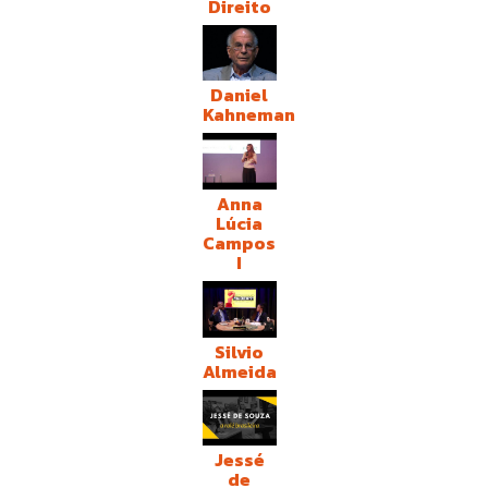
Direito
Daniel
Kahneman
Anna
Lúcia
Campos
I
Silvio
Almeida
Jessé
de