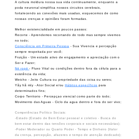
A cultura moldura nossa sua vida continuamente, enquanto a
poda neuronal simplifica nossos circuitos cerebrais,
fortalecendo as conexões mais usadas, e
squecemos de como
nossas crenças e opiniões foram formadas.
Melhor existencialidade em poucos passos:
Recorte - Aprendemos recortando do todo mas sempre vivemos
no todo;
Consciência em Primeira Pessoa
- Sua Vivencia e percepção
sempre respeitada por você;
Fruição - Um estado ativo de engajamento e apreciação com o
Ser e Fazer;
Në ropë
- Fluxo Vital ou condições dentro fora da célula para a
existência da vida;
Weicho - Jeito Cultura ou propriedade das coisa ou seres;
Yãy hã mīy - Ator Social e/ou
Hábitos específicos
para
determinados fins;
Corpo Territorio - Percepçao viencial como parte do todo;
Movimento das Aguas - Ciclo da agua dentro e fora do ser vivo;
Competências Político Sociais:
-Estado (Estado de Bem Estar pessoal e coletivo - Busca do
bem estar dentro das tensões corporais e sociais necessárias);
-Poder Moderador ou Quarto Poder - Tempo e Dinheiro (Valor
da crença, percepção, afazeres e tempo de atenção dedicado);