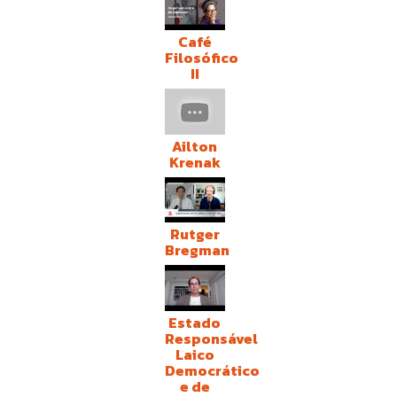
Café
Filosófico
II
Ailton
Krenak
Rutger
Bregman
Estado
Responsável
Laico
Democrático
e de