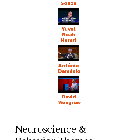
Souza
Yuval
Noah
Harari
António
Damásio
David
Wengrow
Neuroscience &