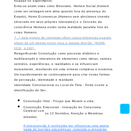
focadas no experimento.
Evita-se assim vises como Binarismo, Homem Social (homem
como ser selvagem sem alma quando fora da presença do
Estado), Homo Economicus (Homens sem altruísmos vivendo
obcecado em seus próprios interesses) e o Conceito da
consciência Humana existir numa realidade paralela fora do
corpo Humano.
“[…] dois grupos de cientistas vêem coisas diferentes quando
olham de um mesmo ponto para a mesma direção” (KUHN,
2011, p.192).
Resignificando
Convolução como processo dinâmico e
multifacetado e interativos de elementos como ideias, valores,
sentidos, experiências, e realidades e se influenciam
mutuamente, resultando em uma síntese complexa e evolutiva.
Um transformando-se continuamente para criar novas formas
de percepção, identidade e realidade.
Identidade Convolucional ou Local de Fala - Onde ocorre a
identificação de Ser;
Convolução Vital - Forças que Movem a vida;
Convolução Emocional - Interação do Conectoma
Cerebral com
os 12 Sentidos, Atenção e Memórias
ativadas
;
A interocepção é conhecida por influenciar uma ampla