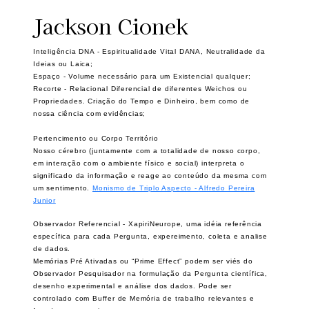
Jackson Cionek
Inteligência DNA - Espiritualidade Vital DANA, Neutralidade da
Ideias ou Laica;
Espaço - Volume necessário para um Existencial qualquer;
Recorte - Relacional Diferencial de diferentes Weichos ou
Propriedades. Criação do Tempo e Dinheiro, bem como de
nossa ciência com evidências;
Pertencimento ou Corpo Território
Nosso cérebro (juntamente com a totalidade de nosso corpo,
em interação com o ambiente físico e social) interpreta o
significado da informação e reage ao conteúdo da mesma com
um sentimento.
Monismo de Triplo Aspecto -
Alfredo Pereira
Junior
Observador Referencial - XapiriNeurope, uma idéia referência
específica para cada Pergunta, expereimento, coleta e analise
de dados.
Memórias Pré Ativadas ou “Prime Effect” podem ser viés do
Observador Pesquisador na formulação da Pergunta científica,
desenho experimental e análise dos dados. Pode ser
controlado com Buffer de Memória de trabalho relevantes e