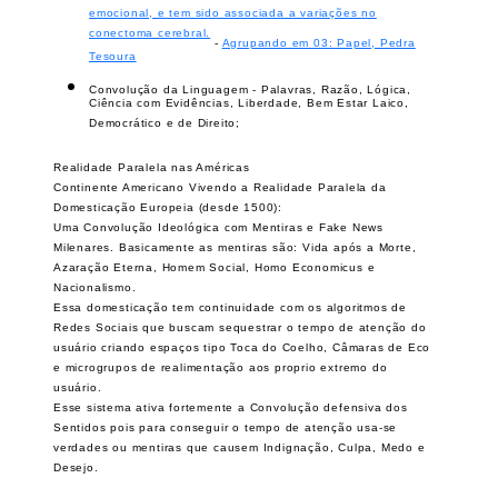
gama de funções psicológicas, incluindo a regulação
emocional, e tem sido associada a variações no
conectoma cerebral.
-
Agrupando em 03: Papel, Pedra
Tesoura
Convolução da Linguagem - Palavras, Razão, Lógica,
Ciência com Evidências, Liberdade, Bem Estar Laico,
Democrático e de Direito;
Realidade Paralela nas Américas
Continente Americano Vivendo a Realidade Paralela da
Domesticação Europeia (desde 1500):
Uma Convolução Ideológica com Mentiras e Fake News
Milenares. Basicamente as mentiras são: Vida após a Morte,
Azaração Eterna, Homem Social, Homo Economicus e
Nacionalismo.
Essa domesticação tem continuidade com os algoritmos de
Redes Sociais que buscam sequestrar o tempo de atenção do
usuário criando espaços tipo Toca do Coelho, Câmaras de Eco
e microgrupos de realimentação aos proprio extremo do
usuário.
Esse sistema ativa fortemente a Convolução defensiva dos
Sentidos pois para conseguir o tempo de atenção usa-se
verdades ou mentiras que causem Indignação, Culpa, Medo e
Desejo.