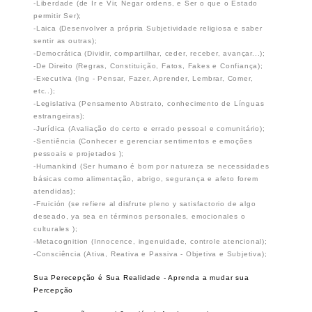
-Liberdade (de Ir e Vir, Negar ordens, e Ser o que o Estado
permitir Ser);
-Laica (Desenvolver a própria Subjetividade religiosa e saber
sentir as outras);
-Democrática (Dividir, compartilhar, ceder, receber, avançar...);
-De Direito (Regras, Constituição, Fatos, Fakes e Confiança);
-Executiva (Ing - Pensar, Fazer, Aprender, Lembrar, Comer,
etc..);
-Legislativa (Pensamento Abstrato, conhecimento de Línguas
estrangeiras);
-Jurídica (Avaliação do certo e errado pessoal e comunitário);
-Sentiência (Conhecer e gerenciar sentimentos e emoções
pessoais e projetados );
-Humankind (Ser humano é bom por natureza se necessidades
básicas como alimentação, abrigo, segurança e afeto forem
atendidas);
-Fruición (se refiere al disfrute pleno y satisfactorio de algo
deseado, ya sea en términos personales, emocionales o
culturales );
-Metacognition (Innocence, ingenuidade, controle atencional);
-Consciência (Ativa, Reativa e Passiva - Objetiva e Subjetiva);
Sua Perecepção é Sua Realidade - Aprenda a mudar sua
Percepção