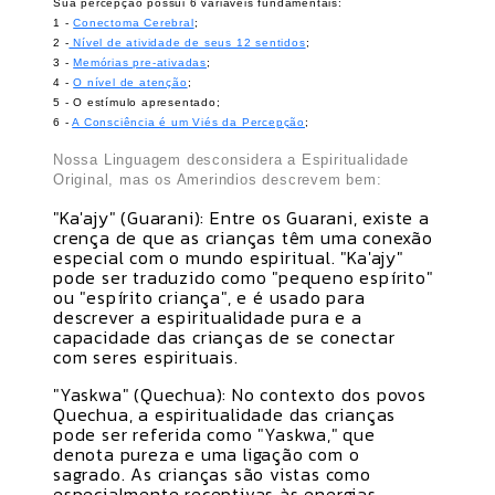
Sua percepção possui 6 variáveis fundamentais:
1 -
Conectoma Cerebral
;
2 -
Nível de atividade de seus 12 sentidos
;
3 -
Memórias pre-ativadas
;
4 -
O nível de atenção
;
5 - O estímulo apresentado;
6 -
A Consciência é um Viés da Percepção
;
Nossa Linguagem desconsidera a Espiritualidade
Original, mas os Amerindios descrevem bem:
"Ka'ajy" (Guarani): Entre os Guarani, existe a
crença de que as crianças têm uma conexão
especial com o mundo espiritual. "Ka'ajy"
pode ser traduzido como "pequeno espírito"
ou "espírito criança", e é usado para
descrever a espiritualidade pura e a
capacidade das crianças de se conectar
com seres espirituais.
"Yaskwa" (Quechua): No contexto dos povos
Quechua, a espiritualidade das crianças
pode ser referida como "Yaskwa," que
denota pureza e uma ligação com o
sagrado. As crianças são vistas como
especialmente receptivas às energias