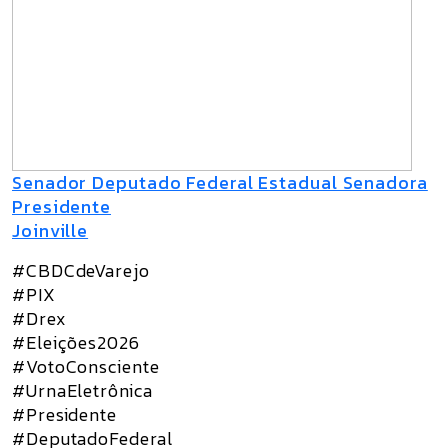
Senador Deputado Federal Estadual Senadora
Presidente
Joinville
#CBDCdeVarejo
#PIX
#Drex
#Eleições2026
#VotoConsciente
#UrnaEletrônica
#Presidente
#DeputadoFederal