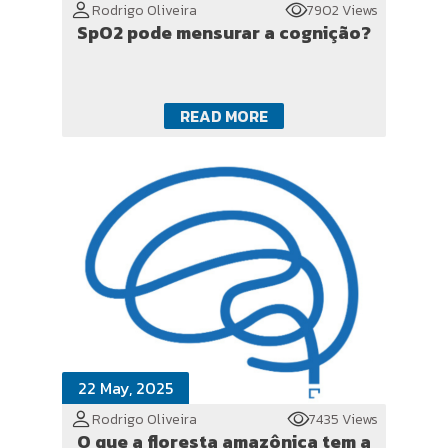
Rodrigo Oliveira
7902 Views
SpO2 pode mensurar a cognição?
READ MORE
22 May, 2025
Rodrigo Oliveira
7435 Views
O que a floresta amazônica tem a