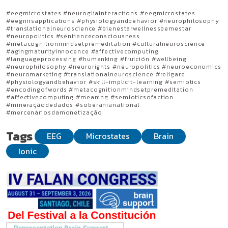
#eegmicrostates #neurogliainteractions #eegmicrostates
#eegnirsapplications #physiologyandbehavior #neurophilosophy
#translationalneuroscience #bienestarwellnessbemestar
#neuropolitics #sentienceconsciousness
#metacognitionmindsetpremeditation #culturalneuroscience
#agingmaturityinnocence #affectivecomputing
#languageprocessing #humanking #fruición #wellbeing
#neurophilosophy #neurorights #neuropolitics #neuroeconomics
#neuromarketing #translationalneuroscience #religare
#physiologyandbehavior #skill-implicit-learning #semiotics
#encodingofwords #metacognitionmindsetpremeditation
#affectivecomputing #meaning #semioticsofaction
#mineraçãodedados #soberanianational
#mercenáriosdamonetização
Tags
EEG
Microstates
Brain
Ionic