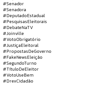
#Senador
#Senadora
#DeputadoEstadual
#PesquisasEleitorais
#DebateNaTV
#Joinville
#VotoObrigatório
#JustiçaEleitoral
#PropostasDeGoverno
#FakeNewsEleição
#SegundoTurno
#TítuloDeEleitor
#VotoUseBem
#DrexCidadão